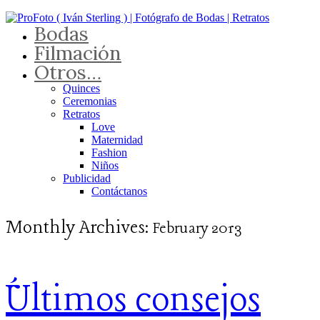
Bodas
Filmación
Otros…
Quinces
Ceremonias
Retratos
Love
Maternidad
Fashion
Niños
Publicidad
Contáctanos
Monthly Archives:
February 2013
Últimos consejos