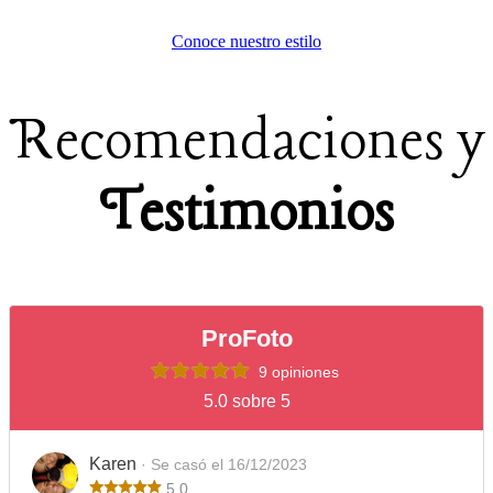
Conoce nuestro estilo
Recomendaciones y
Testimonios
ProFoto
9 opiniones
5.0 sobre 5
Karen
· Se casó el 16/12/2023
5.0