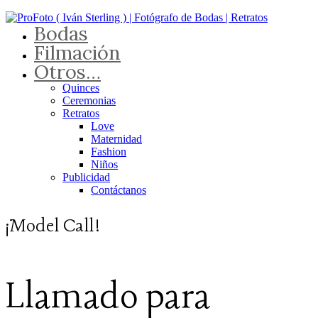
Bodas
Filmación
Otros…
Quinces
Ceremonias
Retratos
Love
Maternidad
Fashion
Niños
Publicidad
Contáctanos
¡Model Call!
Llamado para