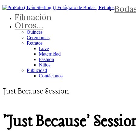
Boda
Filmación
Otros…
Quinces
Ceremonias
Retratos
Love
Maternidad
Fashion
Niños
Publicidad
Contáctanos
Just Because Session
'Just Because' Sessio