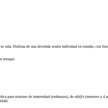
 vida. Disfruta de una divertida sesión individual en estudio, con fotog
n retoque.
aplica para sesiones de maternidad (embarazo), de niñ@s (menores a 4 añ
36446.