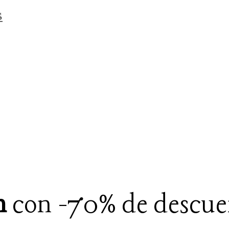
s
n
con -70% de descue