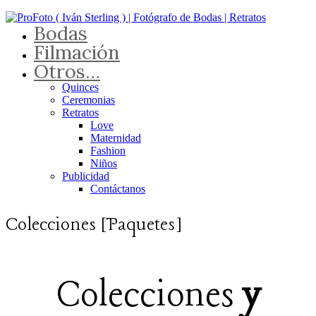
Bodas
Filmación
Otros…
Quinces
Ceremonias
Retratos
Love
Maternidad
Fashion
Niños
Publicidad
Contáctanos
Colecciones [Paquetes]
Colecciones
y