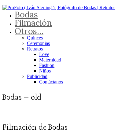
Bodas
Filmación
Otros…
Quinces
Ceremonias
Retratos
Love
Maternidad
Fashion
Niños
Publicidad
Contáctanos
Bodas – old
Filmación de Bodas